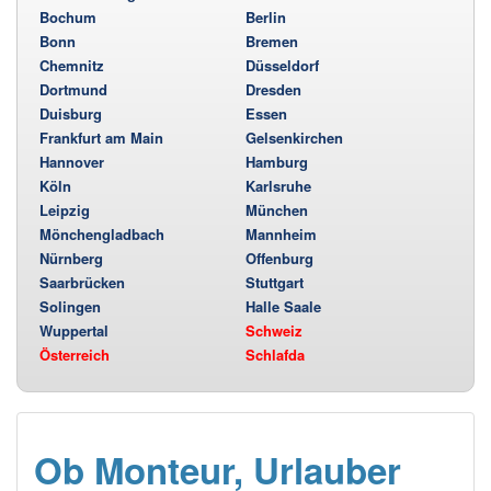
Bochum
Berlin
Bonn
Bremen
Chemnitz
Düsseldorf
Dortmund
Dresden
Duisburg
Essen
Frankfurt am Main
Gelsenkirchen
Hannover
Hamburg
Köln
Karlsruhe
Leipzig
München
Mönchengladbach
Mannheim
Nürnberg
Offenburg
Saarbrücken
Stuttgart
Solingen
Halle Saale
Wuppertal
Schweiz
Österreich
Schlafda
Ob Monteur, Urlauber