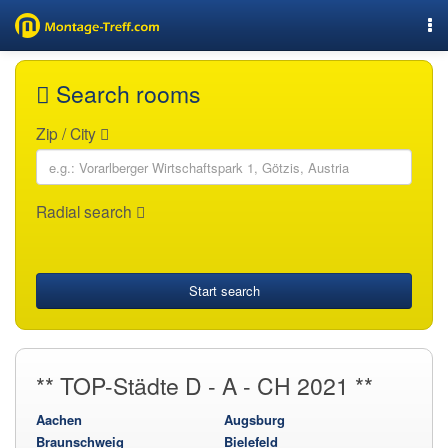
Nav
Search rooms
Zip / City
Radial search
Start search
** TOP-Städte D - A - CH 2021 **
Aachen
Augsburg
Braunschweig
Bielefeld