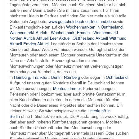
Tagesgäste vermieten. Möchten auch Sie einen Monteur bei sich
aufnehmen? Dann arbeiten Sie mit uns zusammen. Für Ihren
nächsten Urlaub in Ostfriesland finden Sie hier mehr als 180 tolle
Gutschein Angebote.
www.gutscheinbuch-ostfriesland.de
sowie
Einkaufsmöglichkeiten auf den
Wochenmärkten in Ostfriesland
.
Wochenmarkt Aurich
-
Wochenmarkt Emden
-
Wochenmarkt
Norden
Aurich Aktuell
Leer Aktuell
Ostfriesland Aktuell
Wittmund
Aktuell
Emden Aktuell
Leerstände außerhalb der Urlaubssaison
können auf diese Weise vermieden werden. Gefragt sind bei den
Monteuren oder auch einem Monteur preiswerte Unterkünfte in der
Nähe der Arbeitsstelle. Bevorzugt werden solche
Monteurwohnungen oder Monteurzimmer mit verkehrsgünstiger
Verbindung zur Autobahn, sei es nun
in
Hamburg
,
Frankfurt
,
Berlin
,
Nürnberg
oder sogar in
Ostfriesland
.
Aufgrund unserer guten Kontakte überall in Deutschland können
wir Monteurwohnungen,
Monteurzimmer
, Ferienwohnungen,
Pensionen oder Hotelzimmer, aber auch private Gästezimmer, in
allen Bundesländern anbieten, in denen die Monteure für eine
Nacht oder die Dauer eines Projektes übernachten können. Ein
kleiner Hinweis: So wird beispielsweise die
Unterkunft in
Berlin
ohne Frühstück vermietet. Die Ausstattung ist zweckmäßig,
darf aber auch höheren Komfortansprüchen genügen. Möchten
auch Sie Ihre Unterkunft oder Ihre Monteurwohnung oder
Monteurzimmer über Montagetreff vermitteln lassen? Oder suchen
Sie ein preiswertes Monteurzimmer oder Monteurwohnung