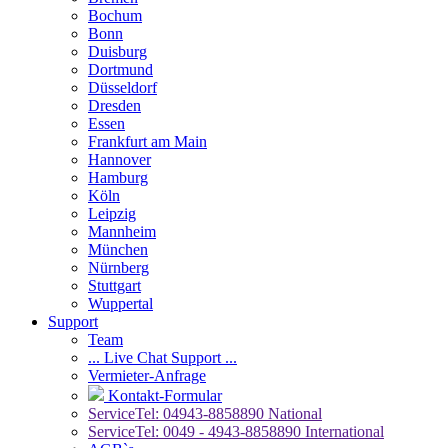
Bochum
Bonn
Duisburg
Dortmund
Düsseldorf
Dresden
Essen
Frankfurt am Main
Hannover
Hamburg
Köln
Leipzig
Mannheim
München
Nürnberg
Stuttgart
Wuppertal
Support
Team
... Live Chat Support ...
Vermieter-Anfrage
Kontakt-Formular
ServiceTel: 04943-8858890 National
ServiceTel: 0049 - 4943-8858890 International