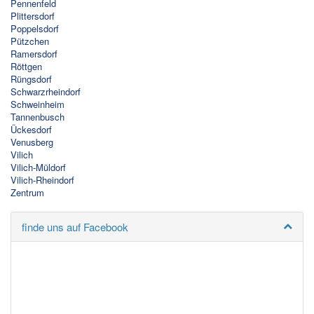
Pennenfeld
Plittersdorf
Poppelsdorf
Pützchen
Ramersdorf
Röttgen
Rüngsdorf
Schwarzrheindorf
Schweinheim
Tannenbusch
Ückesdorf
Venusberg
Vilich
Vilich-Müldorf
Vilich-Rheindorf
Zentrum
finde uns auf Facebook