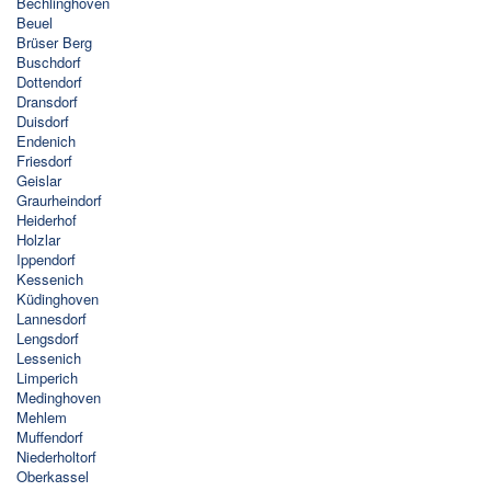
Bechlinghoven
Beuel
Brüser Berg
Buschdorf
Dottendorf
Dransdorf
Duisdorf
Endenich
Friesdorf
Geislar
Graurheindorf
Heiderhof
Holzlar
Ippendorf
Kessenich
Küdinghoven
Lannesdorf
Lengsdorf
Lessenich
Limperich
Medinghoven
Mehlem
Muffendorf
Niederholtorf
Oberkassel