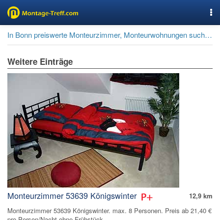
Nav
In Bonn preiswerte Monteurzimmer, Monteurwohnungen suchen und buchen.
Weitere Einträge
Monteurzimmer 53639 Königswinter
12,9 km
Monteurzimmer 53639 Königswinter. max. 8 Personen. Preis ab 21,40 €
pro Person/Nacht ohne Frühstück.