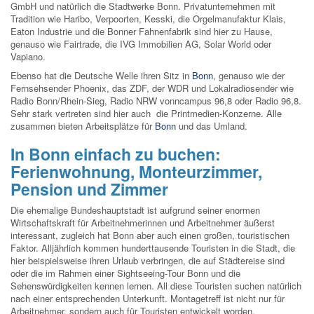
GmbH und natürlich die Stadtwerke Bonn. Privatunternehmen mit
Tradition wie Haribo, Verpoorten, Kesski, die Orgelmanufaktur Klais,
Eaton Industrie und die Bonner Fahnenfabrik sind hier zu Hause,
genauso wie Fairtrade, die IVG Immobilien AG, Solar World oder
Vapiano.
Ebenso hat die Deutsche Welle ihren Sitz in
Bonn
, genauso wie der
Fernsehsender Phoenix, das ZDF, der WDR und Lokalradiosender wie
Radio Bonn/Rhein-Sieg, Radio NRW vonncampus 96,8 oder Radio 96,8.
Sehr stark vertreten sind hier auch die Printmedien-Konzerne. Alle
zusammen bieten Arbeitsplätze für
Bonn
und das Umland.
In Bonn einfach zu buchen:
Ferienwohnung, Monteurzimmer,
Pension und Zimmer
Die ehemalige Bundeshauptstadt ist aufgrund seiner enormen
Wirtschaftskraft für Arbeitnehmerinnen und Arbeitnehmer äußerst
interessant, zugleich hat Bonn aber auch einen großen, touristischen
Faktor. Alljährlich kommen hunderttausende Touristen in die Stadt, die
hier beispielsweise ihren Urlaub verbringen, die auf Städtereise sind
oder die im Rahmen einer Sightseeing-Tour Bonn und die
Sehenswürdigkeiten kennen lernen. All diese Touristen suchen natürlich
nach einer entsprechenden Unterkunft. Montagetreff ist nicht nur für
Arbeitnehmer, sondern auch für Touristen entwickelt worden.