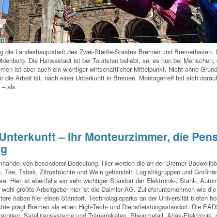
tig die Landeshauptstadt des Zwei-Städte-Staates Bremen und Bremerhaven. 
enburg. Die Hansestadt ist bei Touristen beliebt, sei es nun bei Menschen, 
emen ist aber auch ein wichtiger wirtschaftlicher Mittelpunkt. Nicht ohne Grun
 die Arbeit ist, nach einer Unterkunft in Bremen. Montagetreff hat sich darauf 
 – als
 Unterkunft – Ihr Monteurzimmer, die Pen
ng
handel von besonderer Bedeutung. Hier werden die an der Bremer Bauwollbö
, Tee, Tabak, Zitrusfrüchte und Wein gehandelt. Logistikgruppen und Großhä
 Hier ist ebenfalls ein sehr wichtiger Standort der Elektronik-, Stahl-, Autom
 wohl größte Arbeitgeber hier ist die Daimler AG. Zulieferunternehmen wie die
e haben hier einen Standort. Technologieparks an der Universität bieten hoc
ustrie prägt Bremen als einen High-Tech- und Dienstleistungsstandort. Die E
torien, Satellitensysteme und Trägerraketen. Rheinmetall, Atlas-Elektronik,