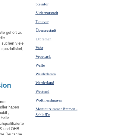
Steintor
Südervorstadt
Tenever
Überseestadt
Sie gehört zu
die
Utbremen
d suchen viele
Vahr
spezialisiert,
Vegesack
Walle
Weidedamm
sion
Werderland
Westend
Woltmershausen
rse
ndler haben
Monteurzimmer Bremen -
obil-,
SchlafDa
 Hella
hqualifizierte
ADS und OHB-
 die Deutsche