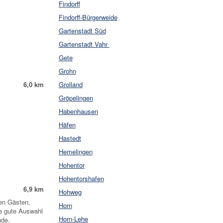
Findorff
Findorff-Bürgerweide
Gartenstadt Süd
Gartenstadt Vahr
Gete
Grohn
Grolland
6,0 km
Gröpelingen
Habenhausen
Häfen
Hastedt
Hemelingen
Hohentor
Hohentorshafen
6,9 km
Hohweg
en Gästen,
Horn
ne gute Auswahl
Horn-Lehe
nde,