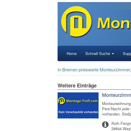
Home
Schnell Suche
Supp
In Bremen preiswerte Monteurzimmer
Weitere Einträge
Monteurzimm
Monteurwohnung 
Pers/Nacht jede
vorhanden. Stell
Ruth Fang
28844 Wey