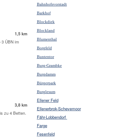
Bahnhofsvorstadt
Barkhof
Blockdiek
Blockland
1,5 km
Blumenthal
b 3 ÜBN im
Borgfeld
Buntentor
Burg-Grambke
Burgdamm
Bürgerpark
Burglesum
Ellener Feld
3,8 km
Ellenerbrok-Schevemoor
is zu 4 Betten.
Fähr-Lobbendorf
Farge
Fesenfeld