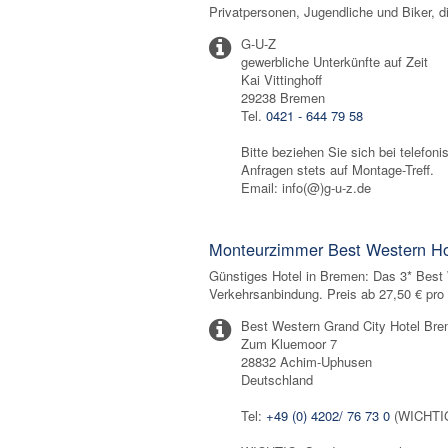
Privatpersonen, Jugendliche und Biker, d
G-U-Z
gewerbliche Unterkünfte auf Zeit
Kai Vittinghoff
29238 Bremen
Tel.
0421 - 644 79 58
Bitte beziehen Sie sich bei telefon
Anfragen stets auf Montage-Treff.
Email: info(@)g-u-z.de
Monteurzimmer Best Western Ho
Günstiges Hotel in Bremen: Das 3* Best 
Verkehrsanbindung. Preis ab 27,50 € pr
Best Western Grand City Hotel Br
Zum Kluemoor 7
28832 Achim-Uphusen
Deutschland
Tel:
+49 (0) 4202/ 76 73 0
(WICHTIG