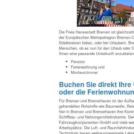
Die Freie Hansestadt Bremen ist gleichzei
der Europäischen Metropolregion Bremen-Old
Städtereisen lieben, oder bei Urlaubern. Br
Menschen, ob es nun für den Urlaub oder für
Ihnen eine passende Unterkunft anzubieten
Pension
Ferienwohnung und
Monteurzimmer
Buchen Sie direkt Ihre
oder die Ferienwohnu
Für Bremen und Bremerhaven ist der Außen
gehandelten Rohstoffe wie Baumwolle, Reis
hier in Bremen und Bremerhaven ihre Kontore.
Schiffbau- und Nahrungsmittelindustrie. Der
Fahrzeugkomponenten GmbH und viele weiter
Arbeitsplätze. Die Luft- und Raumfahrtind
Technology bauen weltraumgeeignete Labora