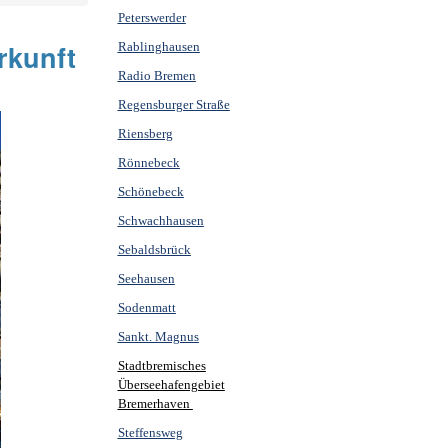
Peterswerder
rkunft
Rablinghausen
Radio Bremen
Regensburger Straße
Riensberg
Rönnebeck
Schönebeck
Schwachhausen
Sebaldsbrück
Seehausen
Sodenmatt
Sankt. Magnus
Stadtbremisches
Überseehafengebiet
Bremerhaven
Steffensweg