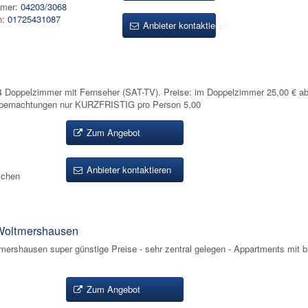
mmer:
04203/3068
n:
01725431087
Anbieter kontaktieren
* 4 Doppelzimmer mit Fernseher (SAT-TV). Preise: im Doppelzimmer 25,00 € a
übernachtungen nur KURZFRISTIG pro Person 5,00
Zum Angebot
Anbieter kontaktieren
ischen
Woltmershausen
mershausen super günstige Preise - sehr zentral gelegen - Appartments mit b
Zum Angebot