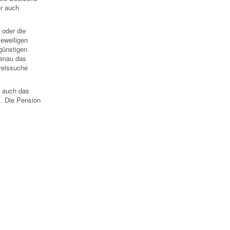
er auch
 oder die
eweiligen
günstigen
genau das
kreissuche
d auch das
. Die Pension