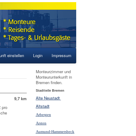
nft einstellen
Login
Impressum
Monteurzimmer und
Monteurunterkunft in
Bremen finden.
Stadtteile Bremen
Alte Neustadt
9,7 km
Altstadt
 pro
sche
Arbergen
Arsten
Aumund-Hammersbeck