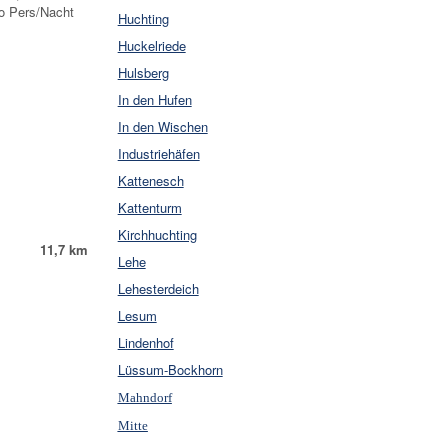
ro Pers/Nacht
Huchting
Huckelriede
Hulsberg
In den Hufen
In den Wischen
Industriehäfen
Kattenesch
Kattenturm
Kirchhuchting
11,7 km
Lehe
Lehesterdeich
Lesum
Lindenhof
Lüssum-Bockhorn
Mahndorf
Mitte