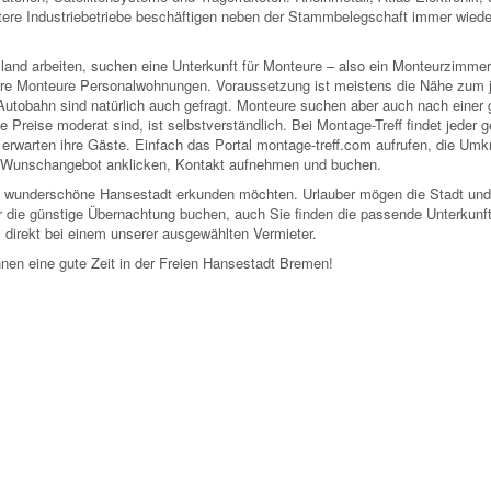
itere Industriebetriebe beschäftigen neben der Stammbelegschaft immer wied
and arbeiten, suchen eine Unterkunft für Monteure – also ein Monteurzimmer
hre Monteure Personalwohnungen. Voraussetzung ist meistens die Nähe zum j
Autobahn sind natürlich auch gefragt. Monteure suchen aber auch nach einer 
 Preise moderat sind, ist selbstverständlich. Bei Montage-Treff findet jeder 
erwarten ihre Gäste. Einfach das Portal montage-treff.com aufrufen, die Um
s Wunschangebot anklicken, Kontakt aufnehmen und buchen.
e die wunderschöne Hansestadt erkunden möchten. Urlauber mögen die Stadt un
 die günstige Übernachtung buchen, auch Sie finden die passende Unterkunft
 direkt bei einem unserer ausgewählten Vermieter.
nen eine gute Zeit in der Freien Hansestadt Bremen!