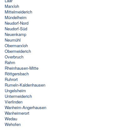
Laar
Marxloh
Mittelmeiderich
Mündelheim
Neudorf-Nord
Neudorf-Süd
Neuenkamp
Neumühl
Obermarxloh
Obermeiderich
Overbruch
Rahm
Rheinhausen-Mitte
Röttgersbach
Ruhrort
Rumeln-Kaldenhausen
Ungelsheim
Untermeiderich
Vierlinden
Wanheim-Angerhausen
Wanheimerort
Wedau
Wehofen