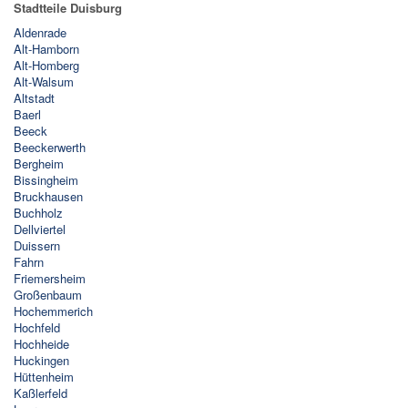
Stadtteile Duisburg
Aldenrade
Alt-Hamborn
Alt-Homberg
Alt-Walsum
Altstadt
Baerl
Beeck
Beeckerwerth
Bergheim
Bissingheim
Bruckhausen
Buchholz
Dellviertel
Duissern
Fahrn
Friemersheim
Großenbaum
Hochemmerich
Hochfeld
Hochheide
Huckingen
Hüttenheim
Kaßlerfeld