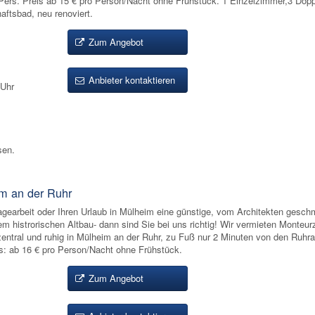
ers. Preis ab 15 € pro Person/Nacht ohne Frühstück. 1 Einzelzimmer,3 Dop
tsbad, neu renoviert.
Zum Angebot
Anbieter kontaktieren
 Uhr
sen.
m an der Ruhr
agearbeit oder Ihren Urlaub in Mülheim eine günstige, vom Architekten gesch
em histrorischen Altbau- dann sind Sie bei uns richtig! Wir vermieten Monteu
ral und ruhig in Mülheim an der Ruhr, zu Fuß nur 2 Minuten von den Ruhr
is: ab 16 € pro Person/Nacht ohne Frühstück.
Zum Angebot