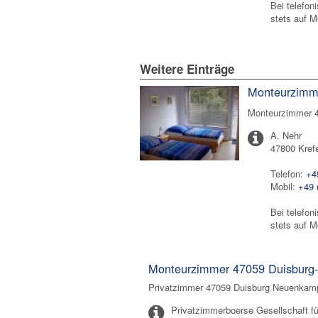
Bei telefon
stets auf M
Weitere Einträge
Monteurzimme
Monteurzimmer 4
A. Nehr
47800 Kref
Telefon:
+4
Mobil:
+49 
Bei telefon
stets auf M
Monteurzimmer 47059 Duisbur
Privatzimmer 47059 Duisburg Neuenkamp 
Privatzimmerboerse Gesellschaft fü