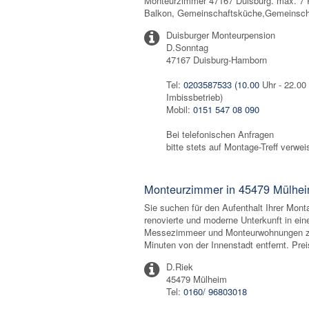
Monteurzimmer 47167 Duisburg. max. 7 P
Balkon, Gemeinschaftsküche,Gemeinschaf
Duisburger Monteurpension
D.Sonntag
47167 Duisburg-Hamborn
Tel:
0203587533 (10.00
Uhr - 22.00
Imbissbetrieb)
Mobil:
0151 547 08 090
Bei telefonischen Anfragen
bitte stets auf Montage-Treff verwei
Monteurzimmer in 45479 Mülhei
Sie suchen für den Aufenthalt Ihrer Mont
renovierte und moderne Unterkunft in ein
Messezimmeer und Monteurwohnungen zent
Minuten von der Innenstadt entfernt. Pre
D.Riek
45479 Mülheim
Tel:
0160/ 96803018