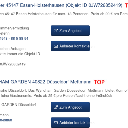
r 45147 Essen-Holsterhausen (Objekt ID 0JW726852419)
n 45147 Essen-Holsterhausen für max. 18 Personen. Preis ab 20 € pro Per
immervermittlung
Zum Angebot
efehn
4943 - 88 5 88 94
Anbieter kontaktieren
ischen Anfragen
itte immer die Objekt ID
: 0JW726852419
HAM GARDEN 40822 Düsseldorf Mettmann
nahe Düsseldorf: Das Wyndham Garden Duesseldorf Mettmann bietet Komfor
feine Gastronomie. Preis ab 25 € pro Person/Nacht ohne Frühstück
GARDEN Düsseldorf
Zum Angebot
tmann
049860
Anbieter kontaktieren