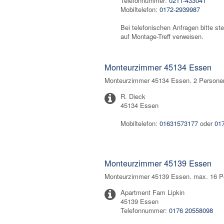
Telefonnummer:
0211-433041
Mobiltelefon:
0172-2939987
Bei telefonischen Anfragen bitte ste
auf Montage-Treff verweisen.
Monteurzimmer 45134 Essen
Monteurzimmer 45134 Essen. 2 Personen 
R. Dieck
45134 Essen
Mobiltelefon:
01631573177
oder
01
Monteurzimmer 45139 Essen
Monteurzimmer 45139 Essen. max. 16 Per
Apartment Fam Lipkin
45139 Essen
Telefonnummer:
0176 20558098