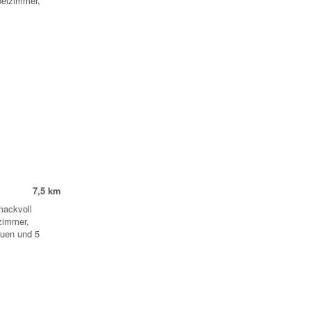
pelzimmer,
7,5 km
mackvoll
rzimmer,
auen und 5