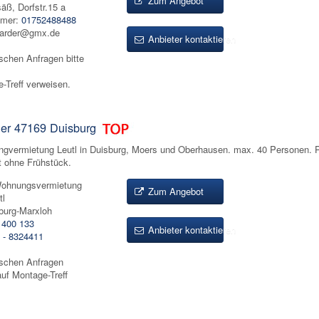
Zum Angebot
äß, Dorfstr.15 a
mmer:
01752488488
harder@gmx.de
Anbieter kontaktieren
ischen Anfragen bitte
-Treff verweisen.
er 47169 Duisburg
gvermietung Leutl in Duisburg, Moers und Oberhausen. max. 40 Personen. P
t ohne Frühstück.
Wohnungsvermietung
Zum Angebot
tl
burg-Marxloh
 400 133
Anbieter kontaktieren
 - 8324411
ischen Anfragen
 auf Montage-Treff