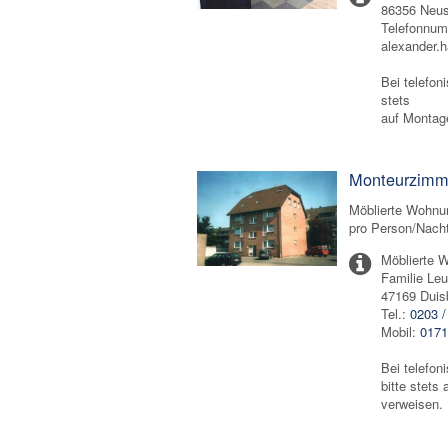
86356 Neus
Telefonnu
alexander.
Bei telefon
stets
auf Montage
Monteurzimm
Möblierte Wohnun
pro Person/Nach
Möblierte 
Familie Leu
47169 Duis
Tel.:
0203 /
Mobil:
0171
Bei telefon
bitte stets
verweisen.