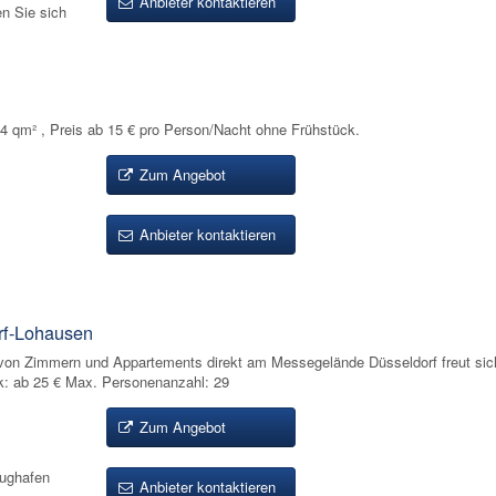
Anbieter kontaktieren
en Sie sich
 qm² , Preis ab 15 € pro Person/Nacht ohne Frühstück.
Zum Angebot
Anbieter kontaktieren
rf-Lohausen
von Zimmern und Appartements direkt am Messegelände Düsseldorf freut sich
k: ab 25 € Max. Personenanzahl: 29
Zum Angebot
lughafen
Anbieter kontaktieren