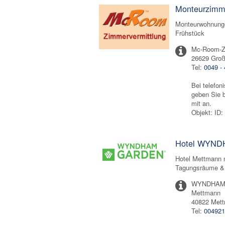
Monteurzimme
Monteurwohnunge
Frühstück
Mc-Room-Z
26629 Groß
Tel:
0049 - 
Bei telefon
geben Sie b
mit an.
Objekt: ID
Hotel WYND
Hotel Mettmann 
Tagungsräume & 
WYNDHAM 
Mettmann
40822 Met
Tel:
004921