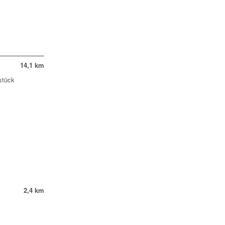
14,1 km
stück
2,4 km