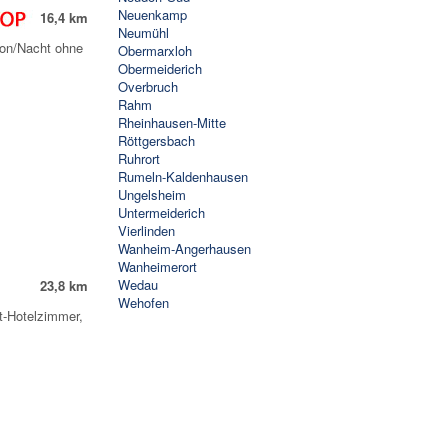
Neuenkamp
16,4 km
Neumühl
son/Nacht ohne
Obermarxloh
Obermeiderich
Overbruch
Rahm
Rheinhausen-Mitte
Röttgersbach
Ruhrort
Rumeln-Kaldenhausen
Ungelsheim
Untermeiderich
Vierlinden
Wanheim-Angerhausen
Wanheimerort
Wedau
23,8 km
Wehofen
t-Hotelzimmer,