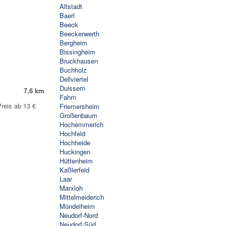
Altstadt
Baerl
Beeck
Beeckerwerth
Bergheim
Bissingheim
Bruckhausen
Buchholz
Dellviertel
Duissern
7,6 km
Fahrn
reis ab 13 €
Friemersheim
Großenbaum
Hochemmerich
Hochfeld
Hochheide
Huckingen
Hüttenheim
Kaßlerfeld
Laar
Marxloh
Mittelmeiderich
Mündelheim
Neudorf-Nord
Neudorf-Süd