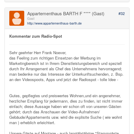
Appartementhaus BARTH F **** (Gast)
#32
Gast
http://www.appartementhaus-barth.de
Kommentar zum Radio-Spot
Sehr geehrter Herr Frank Noever,
das Feeling zum richtigen Einsetzen der Werbung im
Marketingbereich ist in Ihrem Dienstleistungsbereich und speziell
durch Ihr Arrangement als Chef des Unternehmens hervorragend;
man bedenke nur das Interesse der Unterkunftsuchenden, z. Bsp.
an den Videospoots, Apps und jetzt der Radiospot - tolle Idee -
Gutes, gepflegtes und preiswertes Wohnen,und ein angenehmer,
herzlicher Empfang für jedermann, dies zu finden, ist nicht immer
einfach; diese Aussage haben wir schon oft von unseren Gästen
gehört; durch das Anschauen der Video-Aufnahmen/
Gebäude/Appartements usw. wird die explisite Suche ( wie wohnt
man ) erheblich erleichtert.
Unsere Gäste auf Montage - auch langjährjährige "Stammgäste