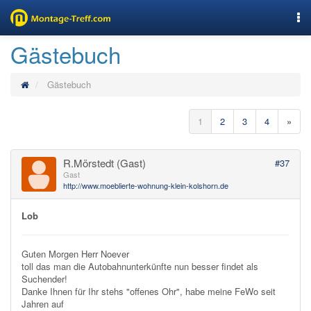
Nav
Gästebuch
Gästebuch
1
2
3
4
»
R.Mörstedt (Gast)
#37
Gast
http://www.moeblierte-wohnung-klein-kolshorn.de
Lob
Guten Morgen Herr Noever
toll das man die Autobahnunterkünfte nun besser findet als
Suchender!
Danke Ihnen für Ihr stehs "offenes Ohr", habe meine FeWo seit
Jahren auf