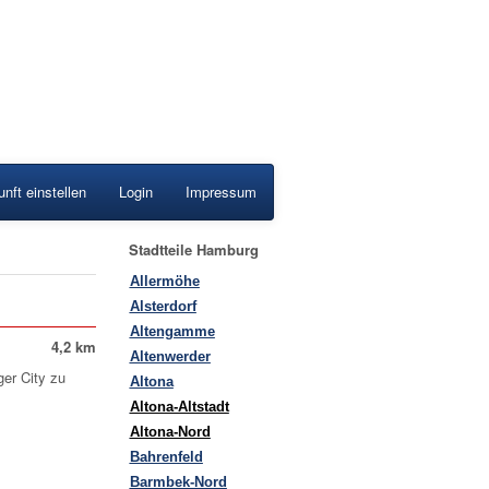
nft einstellen
Login
Impressum
Stadtteile Hamburg
Allermöhe
Alsterdorf
Altengamme
4,2 km
Altenwerder
er City zu
Altona
Altona-Altstadt
Altona-Nord
Bahrenfeld
Barmbek-Nord