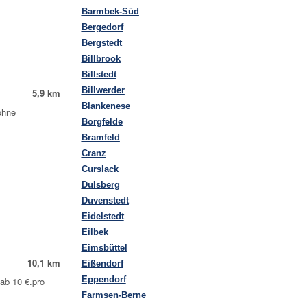
Barmbek-Süd
Bergedorf
Bergstedt
Billbrook
Billstedt
Billwerder
5,9 km
Blankenese
ohne
Borgfelde
Bramfeld
Cranz
Curslack
Dulsberg
Duvenstedt
Eidelstedt
Eilbek
Eimsbüttel
10,1 km
Eißendorf
Eppendorf
ab 10 €.pro
Farmsen-Berne