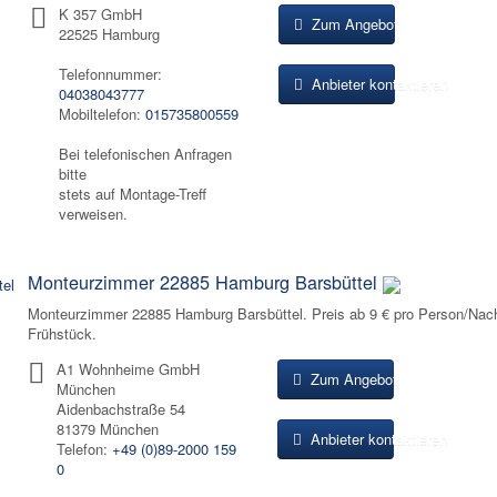
K 357 GmbH
Zum Angebot
22525 Hamburg
Telefonnummer:
Anbieter kontaktieren
04038043777
Mobiltelefon:
015735800559
Bei telefonischen Anfragen
bitte
stets auf Montage-Treff
verweisen.
Monteurzimmer 22885 Hamburg Barsbüttel
Monteurzimmer 22885 Hamburg Barsbüttel. Preis ab 9 € pro Person/Nac
Frühstück.
A1 Wohnheime GmbH
Zum Angebot
München
Aidenbachstraße 54
81379 München
Anbieter kontaktieren
Telefon:
+49 (0)89-2000 159
0