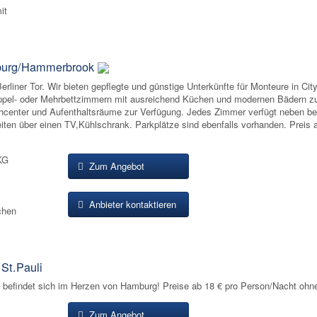
it
burg/Hammerbrook
rliner Tor. Wir bieten gepflegte und günstige Unterkünfte für Monteure in Cit
Doppel- oder Mehrbettzimmern mit ausreichend Küchen und modernen Bädern z
hcenter und Aufenthaltsräume zur Verfügung. Jedes Zimmer verfügt neben 
iten über einen TV,Kühlschrank. Parkplätze sind ebenfalls vorhanden. Preis 
KG
Zum Angebot
Anbieter kontaktieren
chen
St.Pauli
befindet sich im Herzen von Hamburg! Preise ab 18 € pro Person/Nacht ohn
Zum Angebot