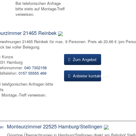
Bei telefonischen Anfrage
bitte stets auf Montage-Treff
verweisen.
urzimmer 21465 Reinbek
rwohnungen 21465 Reinbek für max. 9 Personen. Preis ab 20,66 € /pro Pers
ck bei voller Belegung.
fi Kunze
Zum Angebot
031 Hamburg
lefonnummer:
040 7302156
biltelefon:
0157 55555 469
Anbieter kontaktieren
i telefgonischen Anfragen bitte
ets
f Montage.-Treff verweisen.
Monteurzimmer 22525 Hamburg/Stellingen
Günstige Übernachtungen in Hamburg/Stellingen direkt am Bahnhof Stell