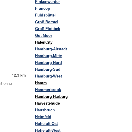
Finkenwerder
Francop
Fuhlsbüttel
Groß Borstel
Groß Flottbek
Gut Moor
HafenCity
Hamburg-Altstadt
Hamburg-Mitte
Hamburg-Nord
Hamburg-Süd
12,3 km
Hamburg-West
ht ohne
Hamm
Hammerbrook
Hamburg-Harburg
Harvestehude
Hausbruch
Heimfeld
Hoheluft-Ost
Hoheluft-West