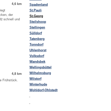
4,6 km
Spadenland
iegt
St.Pauli
cken, der
St.Georg
U2 schnell und
Steilshoop
Stellingen
Sülldorf
Tatenberg
Tonndorf
Uhlenhorst
Volksdorf
Wandsbek
Wellingsbüttel
4,8 km
Wilhelmsburg
Wilstorf
e Frühstück.
Winterhude
Wohldorf-Ohlstedt