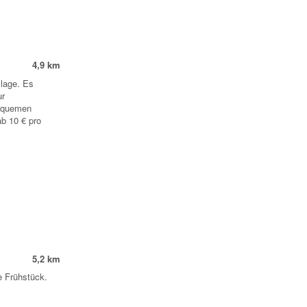
4,9 km
ylage. Es
ur
bequemen
ab 10 € pro
5,2 km
e Frühstück.