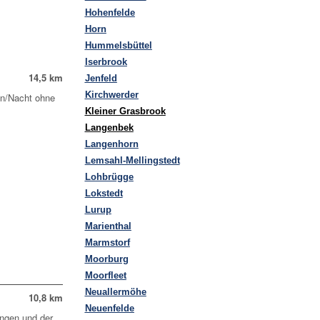
Hohenfelde
Horn
Hummelsbüttel
Iserbrook
14,5 km
Jenfeld
Kirchwerder
on/Nacht ohne
Kleiner Grasbrook
Langenbek
Langenhorn
Lemsahl-Mellingstedt
Lohbrügge
Lokstedt
Lurup
Marienthal
Marmstorf
Moorburg
Moorfleet
Neuallermöhe
10,8 km
Neuenfelde
ingen und der