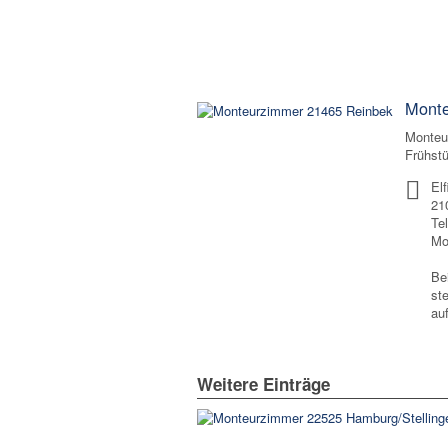
Monte
Monteu
Frühstü
El
21
Te
Mo
Be
st
au
Weitere Einträge