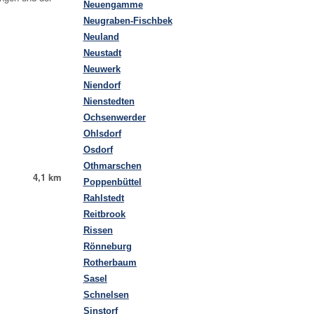
Neuengamme
Neugraben-Fischbek
Neuland
Neustadt
Neuwerk
Niendorf
Nienstedten
Ochsenwerder
Ohlsdorf
Osdorf
Othmarschen
4,1 km
Poppenbüttel
Rahlstedt
Reitbrook
Rissen
Rönneburg
Rotherbaum
Sasel
Schnelsen
Sinstorf