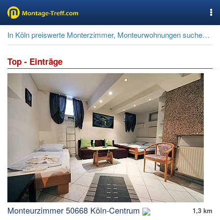
Nav
In Köln preiswerte Monterzimmer, Monteurwohnungen suchen und buchen.
Top - Einträge
Monteurzimmer 50668 Köln-Centrum
1,3 km