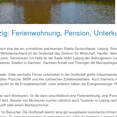
zig: Ferienwohnung, Pension, Unterku
leich eine der am schnellsten wachsenden Städte Deutschlands: Leipzig. Run
n Mitteldeutschland ist die Großstadt das Zentrum für Wirtschaft, Handel, Verk
vszene. Gemeinsam mit Halle an der Saale bildet Leipzig den Ballungsraum Lei
weiteren Städten in Sachsen, Sachsen-Anhalt und Thüringen die Metropolregio
nieder. Viele namhafte Firmen unterhalten in der Großstadt große Industrieansi
fallen Porsche, BMW und ihre zahlreichen Zuliefererbetriebe. Auch Siemens h
rpunkt ist die Energiewirtschaft, unter anderem haben der Energieversorger 
nd nach Monteuren, für die dann anschließend eine Ferienwohnung, eine Pens
 wird. Abseits von Monteuren suchen natürlich auch Touristen in Leipzig nach
kunft oder einem Monteurzimmer.
l für Besucher. Die Großstadt besitzt eine gut ausgebaute touristische Infrastr
ngen. Zu einer der typischen Anziehungspunkte zählt die berühmte Leipzige