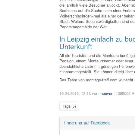
die jährlich viele Besucher anlockt. Aber n
Sachsens auf die Suche nach einer Ferien
Völkerschlachtdenkmal als einer der bekann
Stadt. Weitere Sehenswürdigkeiten sind d
Panoramagemälde der Welt.
In Leipzig einfach zu b
Unterkunft
All die Touristen und die Monteure benötig
Pension, einem Monteurzimmer oder einer U
übersichtliche Liste mit günstigen Ferien
zusammengestellt. Sie können direkt über 
Das Team von montage-treff.com wünscht Ih
19.04.2015, 12:13 von
fnoever
| 1395092 Au
Tags (
5
)
finde uns auf Facebook