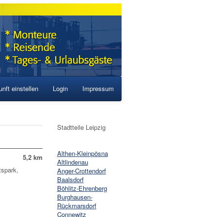
nft einstellen
Login
Impressum
Stadtteile Leipzig
Althen-Kleinpösna
5,2 km
Altlindenau
tspark,
Anger-Crottendorf
Baalsdorf
Böhlitz-Ehrenberg
Burghausen-
Rückmarsdorf
Connewitz