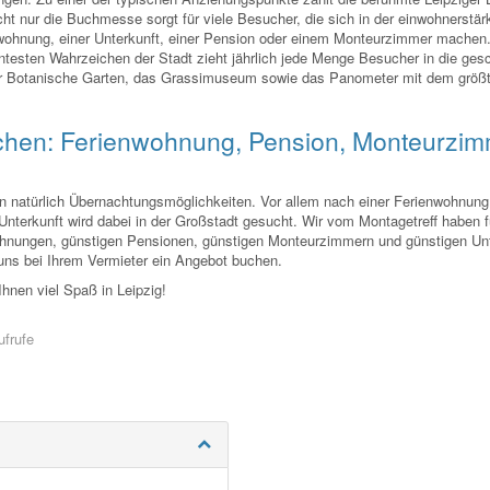
icht nur die Buchmesse sorgt für viele Besucher, die sich in der einwohnerstär
wohnung, einer Unterkunft, einer Pension oder einem Monteurzimmer machen.
testen Wahrzeichen der Stadt zieht jährlich jede Menge Besucher in die gesc
er Botanische Garten, das Grassimuseum sowie das Panometer mit dem größ
uchen: Ferienwohnung, Pension, Monteurzim
en natürlich Übernachtungsmöglichkeiten. Vor allem nach einer Ferienwohnung,
nterkunft wird dabei in der Großstadt gesucht. Wir vom Montagetreff haben f
wohnungen, günstigen Pensionen, günstigen Monteurzimmern und günstigen Un
uns bei Ihrem Vermieter ein Angebot buchen.
nen viel Spaß in Leipzig!
frufe