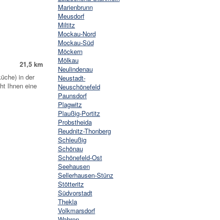
Marienbrunn
Meusdorf
Miltitz
Mockau-Nord
Mockau-Süd
Möckern
Mölkau
21,5 km
Neulindenau
üche) in der
Neustadt-
ht Ihnen eine
Neuschönefeld
Paunsdorf
Plagwitz
Plaußig-Portitz
Probstheida
Reudnitz-Thonberg
Schleußig
Schönau
Schönefeld-Ost
Seehausen
Sellerhausen-Stünz
Stötteritz
Südvorstadt
Thekla
Volkmarsdorf
Wahren