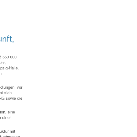
nft,
d 550 000
ehr,
pzig-Halle.
n
edlungen, vor
at sich
VNG sowie die
ion, eine
 einer
uktur mit
r Buchmesse,