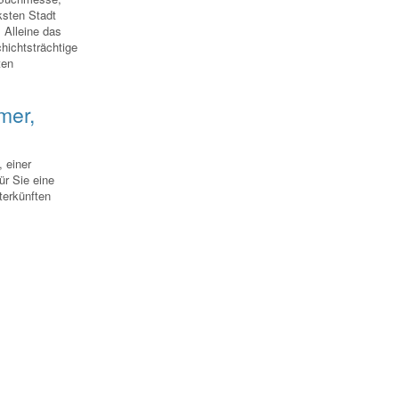
ksten Stadt
 Alleine das
hichtsträchtige
ten
mer,
 einer
ür Sie eine
terkünften