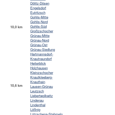
Dölitz-Dösen
Engelsdorf
Eutritzsch
Gohlis-Mitte
Gohlis-Nord
Gohlis-Süd
10,0 km
Großzschocher
Grünau-Mitte
Grünau-Nord
Grünau-Ost
Grünau-Siedlung
Hartmannsdorf-
Knautnaundorf
Heiterblick
Holzhausen
Kleinzschocher
Knautkleeberg-
Knauthain
10,6 km
Lausen-Grünau
Leutzsch
Liebertwolkwitz
Lindenau
Lindenthal
Lößnig
Lützschena-Stahmeln