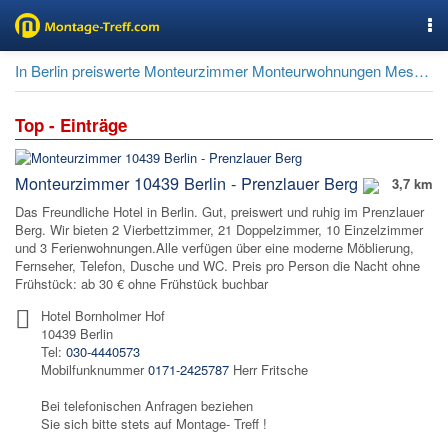
Nav
In Berlin preiswerte Monteurzimmer Monteurwohnungen Messezimmer suchen und buchen
Top - Einträge
Monteurzimmer 10439 Berlin - Prenzlauer Berg
3,7 km
Das Freundliche Hotel in Berlin. Gut, preiswert und ruhig im Prenzlauer
Berg. Wir bieten 2 Vierbettzimmer, 21 Doppelzimmer, 10 Einzelzimmer
und 3 Ferienwohnungen.Alle verfügen über eine moderne Möblierung,
Fernseher, Telefon, Dusche und WC. Preis pro Person die Nacht ohne
Frühstück: ab 30 € ohne Frühstück buchbar
Hotel Bornholmer Hof
10439 Berlin
Tel:
030-4440573
Mobilfunknummer
0171-2425787
Herr Fritsche
Bei telefonischen Anfragen beziehen
Sie sich bitte stets auf Montage- Treff !