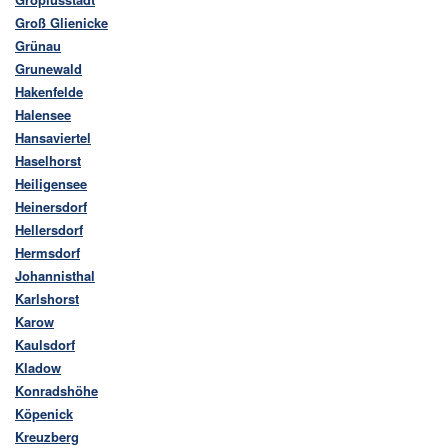
Groß Glienicke
Grünau
Grunewald
Hakenfelde
Halensee
Hansaviertel
Haselhorst
Heiligensee
Heinersdorf
Hellersdorf
Hermsdorf
Johannisthal
Karlshorst
Karow
Kaulsdorf
Kladow
Konradshöhe
Köpenick
Kreuzberg