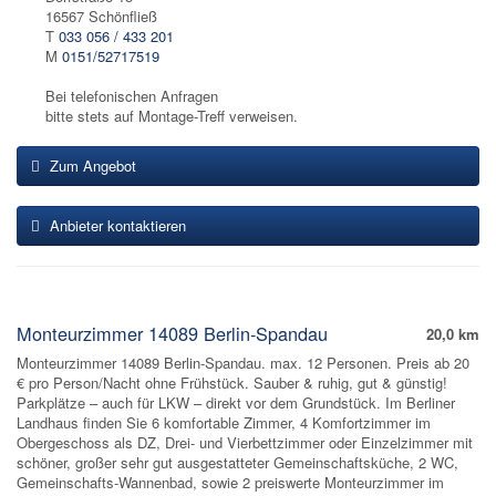
16567 Schönfließ
T
033 056 / 433 201
M
0151/52717519
Bei telefonischen Anfragen
bitte stets auf Montage-Treff verweisen.
Zum Angebot
Anbieter kontaktieren
Monteurzimmer 14089 Berlin-Spandau
20,0 km
Monteurzimmer 14089 Berlin-Spandau. max. 12 Personen. Preis ab 20
€ pro Person/Nacht ohne Frühstück. Sauber & ruhig, gut & günstig!
Parkplätze – auch für LKW – direkt vor dem Grundstück. Im Berliner
Landhaus finden Sie 6 komfortable Zimmer, 4 Komfortzimmer im
Obergeschoss als DZ, Drei- und Vierbettzimmer oder Einzelzimmer mit
schöner, großer sehr gut ausgestatteter Gemeinschaftsküche, 2 WC,
Gemeinschafts-Wannenbad, sowie 2 preiswerte Monteurzimmer im