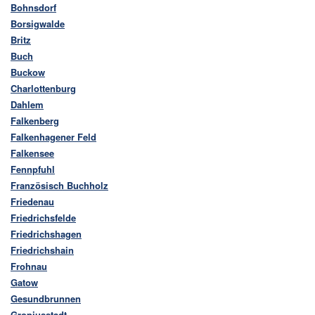
Bohnsdorf
Borsigwalde
Britz
Buch
Buckow
Charlottenburg
Dahlem
Falkenberg
Falkenhagener Feld
Falkensee
Fennpfuhl
Französisch Buchholz
Friedenau
Friedrichsfelde
Friedrichshagen
Friedrichshain
Frohnau
Gatow
Gesundbrunnen
Gropiusstadt