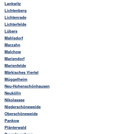
Lankwitz
Lichtenberg
Lichtenrade
Lichterfelde
Lübars
Mahlsdorf
Marzahn
Malchow
Mariendorf
Marienfelde
Märkisches Viertel
Müggelheim
Neu-Hohenschönhausen
Neukölln
Nikolassee
Niederschöneweide
Oberschöneweide
Pankow
Plänterwald