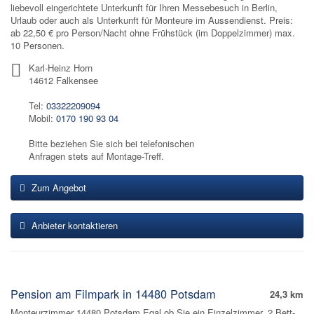
liebevoll eingerichtete Unterkunft für Ihren Messebesuch in Berlin,
Urlaub oder auch als Unterkunft für Monteure im Aussendienst. Preis:
ab 22,50 € pro Person/Nacht ohne Frühstück (im Doppelzimmer) max.
10 Personen.
Karl-Heinz Horn
14612 Falkensee
Tel:
03322209094
Mobil:
0170 190 93 04
Bitte beziehen Sie sich bei telefonischen
Anfragen stets auf Montage-Treff.
Zum Angebot
Anbieter kontaktieren
Pension am Filmpark in 14480 Potsdam
24,3 km
Monteurzimmer 14480 Potsdam Egal ob Sie ein Einzelzimmer, 2 Bett-,