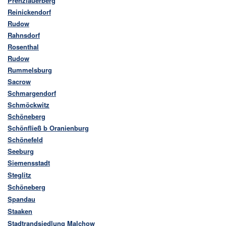
Prenzlauerberg
Reinickendorf
Rudow
Rahnsdorf
Rosenthal
Rudow
Rummelsburg
Sacrow
Schmargendorf
Schmöckwitz
Schöneberg
Schönfließ b Oranienburg
Schönefeld
Seeburg
Siemensstadt
Steglitz
Schöneberg
Spandau
Staaken
Stadtrandsiedlung Malchow