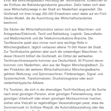
Einst war Mönchengladbach Hochburg der Textilindustrie, inzwischen ist
der Einfluss der Bekleidungsindustrie gesunken. Dafür haben sich aber
neue Wirtschaftszweige in der Stadt am Niederrhein angesiedelt. Die
Großstadt mit ihren knapp 250 000 Einwohnern setzt dabei auf ein Fünf-
Säulen-Modell, die die Ausrichtung des Wirtschaftsstandortes
bestimmt.
Die Säulen der Wirtschaftsstruktur setzen sich aus Maschinen- und
Anlagenbau/Elektronik, Textil und Bekleidung, Logistik, Gesundheits-
und Medizintechnik und die Telekommunikations-Branche. Die
Textilbranche spielt also immer noch eine wichtige Rolle in
Mönchengladbach, täglich verlassen alleine 70 000 Hosen die Stadt.
Zur Textilindustrie gehören aber auch die notwendigen Maschinen. In
dieser Hinsicht brilliert die Großstadt, ein Drittel der weltweiten
Textilmaschinenexporte kommen aus Deutschland, 50 Prozent davon
kommen vom Niederrhein, also aus der Region Mönchengladbach. Zu
den Produkten der weiteren Wirtschaftsstruktur Mönchengladbachs
gehören Werkzeug- und Spinnmaschinen, Förderanlagen, Signal- und
Systemtechnik, Transformatoren, Druckerzeugnisse oder auch
niederrheintypische Altbiere.
Für Touristen, die sich in der ehemaligen Textil-Hochburg auf die Suche
nach einer günstigen Pension, einer günstigen Ferienwohnung, einer
günstigen Unterkunft oder einem günstigen Monteurzimmer machen,
stehen eine Vielzahl an regelmäßigen Veranstaltungen parat, etwa die
Sommermusik im Schloss Rheydt, die Automobilausstellung oder das