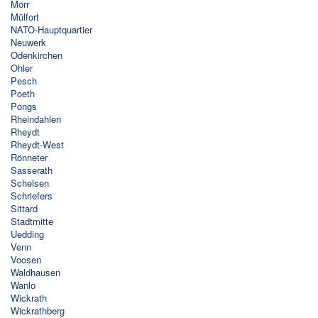
Morr
Mülfort
NATO-Hauptquartier
Neuwerk
Odenkirchen
Ohler
Pesch
Poeth
Pongs
Rheindahlen
Rheydt
Rheydt-West
Rönneter
Sasserath
Schelsen
Schriefers
Sittard
Stadtmitte
Uedding
Venn
Voosen
Waldhausen
Wanlo
Wickrath
Wickrathberg