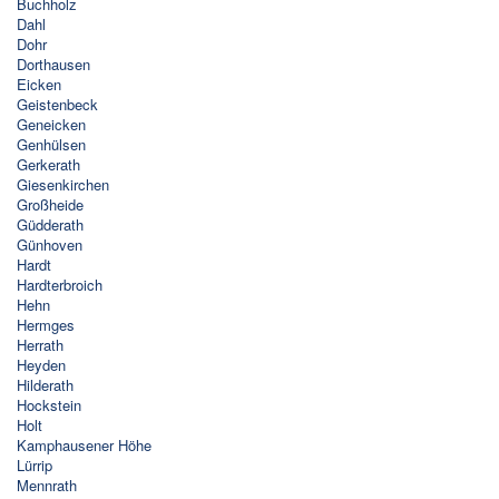
Buchholz
Dahl
Dohr
Dorthausen
Eicken
Geistenbeck
Geneicken
Genhülsen
Gerkerath
Giesenkirchen
Großheide
Güdderath
Günhoven
Hardt
Hardterbroich
Hehn
Hermges
Herrath
Heyden
Hilderath
Hockstein
Holt
Kamphausener Höhe
Lürrip
Mennrath