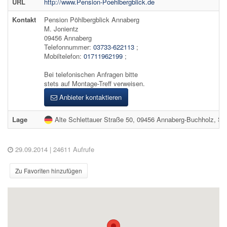
URL
http://www.Pension-Poehlbergblick.de
Kontakt
Pension Pöhlbergblick Annaberg
M. Jonientz
09456 Annaberg
Telefonnummer:
03733-622113
;
Mobiltelefon:
01711962199
;
Bei telefonischen Anfragen bitte
stets auf Montage-Treff verweisen.
Anbieter kontaktieren
Lage
Alte Schlettauer Straße 50, 09456 Annaberg-Buchholz, S
29.09.2014
| 24611 Aufrufe
Zu Favoriten hinzufügen