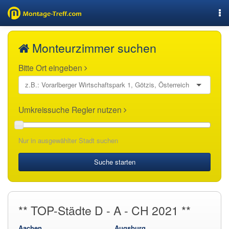
Nav
Monteurzimmer suchen
Bitte Ort eingeben
Umkreissuche Regler nutzen
Nur in ausgewählter Stadt suchen
Suche starten
** TOP-Städte D - A - CH 2021 **
Aachen
Augsburg