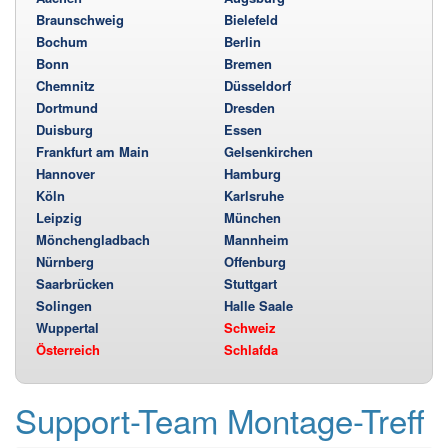
Braunschweig
Bielefeld
Bochum
Berlin
Bonn
Bremen
Chemnitz
Düsseldorf
Dortmund
Dresden
Duisburg
Essen
Frankfurt am Main
Gelsenkirchen
Hannover
Hamburg
Köln
Karlsruhe
Leipzig
München
Mönchengladbach
Mannheim
Nürnberg
Offenburg
Saarbrücken
Stuttgart
Solingen
Halle Saale
Wuppertal
Schweiz
Österreich
Schlafda
Support-Team Montage-Treff