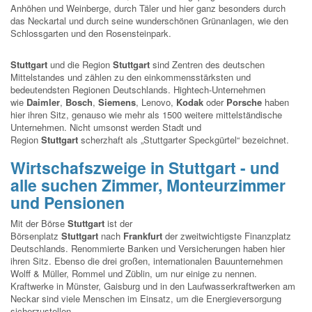
Anhöhen und Weinberge, durch Täler und hier ganz besonders durch
das Neckartal und durch seine wunderschönen Grünanlagen, wie den
Schlossgarten und den Rosensteinpark.
Stuttgart
und die Region
Stuttgart
sind Zentren des deutschen
Mittelstandes und zählen zu den einkommensstärksten und
bedeutendsten Regionen Deutschlands. Hightech-Unternehmen
wie
Daimler
,
Bosch
,
Siemens
, Lenovo,
Kodak
oder
Porsche
haben
hier ihren Sitz, genauso wie mehr als 1500 weitere mittelständische
Unternehmen. Nicht umsonst werden Stadt und
Region
Stuttgart
scherzhaft als „Stuttgarter Speckgürtel“ bezeichnet.
Wirtschafszweige in Stuttgart - und
alle suchen Zimmer, Monteurzimmer
und Pensionen
Mit der Börse
Stuttgart
ist der
Börsenplatz
Stuttgart
nach
Frankfurt
der zweitwichtigste Finanzplatz
Deutschlands. Renommierte Banken und Versicherungen haben hier
ihren Sitz. Ebenso die drei großen, internationalen Bauunternehmen
Wolff & Müller, Rommel und Züblin, um nur einige zu nennen.
Kraftwerke in Münster, Gaisburg und in den Laufwasserkraftwerken am
Neckar sind viele Menschen im Einsatz, um die Energieversorgung
sicherzustellen