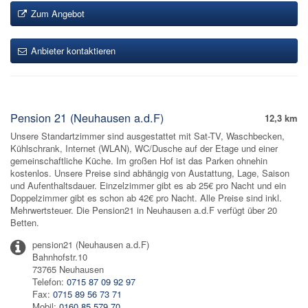
Zum Angebot
Anbieter kontaktieren
Pension 21 (Neuhausen a.d.F)
12,3 km
Unsere Standartzimmer sind ausgestattet mit Sat-TV, Waschbecken,
Kühlschrank, Internet (WLAN), WC/Dusche auf der Etage und einer
gemeinschaftliche Küche. Im großen Hof ist das Parken ohnehin
kostenlos. Unsere Preise sind abhängig von Austattung, Lage, Saison
und Aufenthaltsdauer. Einzelzimmer gibt es ab 25€ pro Nacht und ein
Doppelzimmer gibt es schon ab 42€ pro Nacht. Alle Preise sind inkl.
Mehrwertsteuer. Die Pension21 in Neuhausen a.d.F verfügt über 20
Betten.
pension21 (Neuhausen a.d.F)
Bahnhofstr.10
73765 Neuhausen
Telefon:
0715 87 09 92 97
Fax:
0715 89 56 73 71
Mobil:
0160 85 579 70