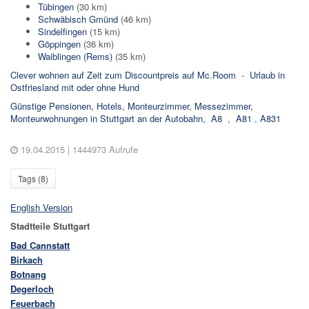
Tübingen
(30 km)
Schwäbisch Gmünd
(46 km)
Sindelfingen
(15 km)
Göppingen
(36 km)
Waiblingen (Rems)
(35 km)
Clever wohnen auf Zeit zum Discountpreis auf Mc.Room
-
Urlaub in
Ostfriesland mit oder ohne Hund
Günstige Pensionen, Hotels, Monteurzimmer, Messezimmer,
Monteurwohnungen in Stuttgart an der Autobahn,
A8
,
A81
,
A831
19.04.2015
| 1444973 Aufrufe
Tags (
8
)
English Version
Stadtteile Stuttgart
Bad Cannstatt
Birkach
Botnang
Degerloch
Feuerbach