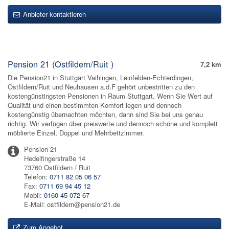
Anbieter kontaktieren
Pension 21 (Ostfildern/Ruit )
7,2 km
Die Pension21 in Stuttgart Vaihingen, Leinfelden-Echterdingen,
Ostfildern/Ruit und Neuhausen a.d.F gehört unbestritten zu den
kostengünstingsten Pensionen in Raum Stuttgart. Wenn Sie Wert auf
Qualität und einen bestimmten Komfort legen und dennoch
kostengünstig übernachten möchten, dann sind Sie bei uns genau
richtig. Wir verfügen über preiswerte und dennoch schöne und komplett
möblierte Einzel, Doppel und Mehrbettzimmer.
Pension 21
Hedelfingerstraße 14
73760 Ostfildern / Ruit
Telefon:
0711 82 05 06 57
Fax:
0711 69 94 45 12
Mobil:
0160 45 072 67
E-Mail: ostfildern@pension21.de
Zum Angebot