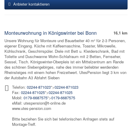
Anbieter kontaktieren
Monteurwohnung in Königswinter bei Bonn
16,1 km
Unsere Wohnung für Monteure und Bauarbeiter 40 m² für 2-3 Personen,
eigener Eingang. Küche mit Kaffeemaschine, Toaster, Mikrowelle,
Kühlschrank, Geschirrspüler. Diele mit Bett u. Kleiderschrank, Bad mit
Toilette und Duschwanne Wohn-Schlafraum mit 2 Betten, Fernseher,
Sessel, Tisch. Königswinter-Oberpleis ist ein Mittelzentrum am Rande
des schönen Siebengebirges, nahe des immer beliebter werdenden
Rheinsteiges mit einem hohen Freizeitwert. UtesPension liegt 3 km von
der Autobahn A3 Abfahrt Sieben
Telefon:
02244-871023
">
02244-871023
Fax:
02244-871025
">
02244-871025
Mobil:
0179-6687575
">
0179-6687575
eMail: utespension@t-online.de
www.utes-pension.com
Bitte beziehen Sie sich bei telefonischen Anfragen stets auf
Montage-Treff.