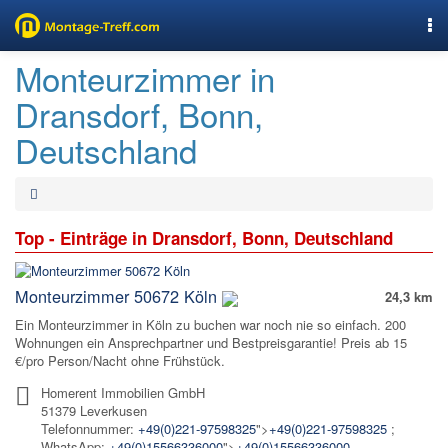
Nav
Monteurzimmer in
Dransdorf, Bonn,
Deutschland
Top - Einträge in Dransdorf, Bonn, Deutschland
Monteurzimmer 50672 Köln
24,3 km
Ein Monteurzimmer in Köln zu buchen war noch nie so einfach. 200
Wohnungen ein Ansprechpartner und Bestpreisgarantie! Preis ab 15
€/pro Person/Nacht ohne Frühstück.
Homerent Immobilien GmbH
51379 Leverkusen
Telefonnummer:
+49(0)221-97598325
">
+49(0)221-97598325
;
WhatsApp:
+49(0)15566336000
">
+49(0)15566336000