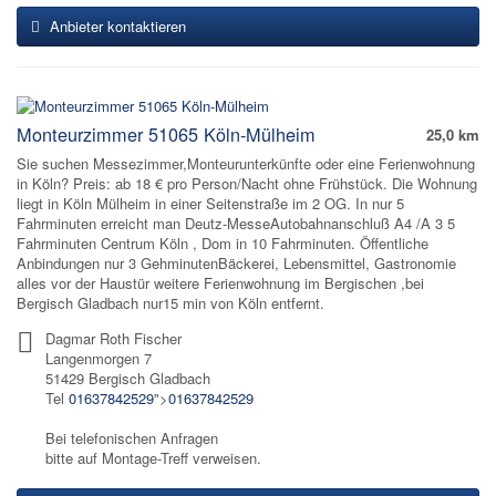
Anbieter kontaktieren
Monteurzimmer 51065 Köln-Mülheim
25,0 km
Sie suchen Messezimmer,Monteurunterkünfte oder eine Ferienwohnung
in Köln? Preis: ab 18 € pro Person/Nacht ohne Frühstück. Die Wohnung
liegt in Köln Mülheim in einer Seitenstraße im 2 OG. In nur 5
Fahrminuten erreicht man Deutz-MesseAutobahnanschluß A4 /A 3 5
Fahrminuten Centrum Köln , Dom in 10 Fahrminuten. Öffentliche
Anbindungen nur 3 GehminutenBäckerei, Lebensmittel, Gastronomie
alles vor der Haustür weitere Ferienwohnung im Bergischen ,bei
Bergisch Gladbach nur15 min von Köln entfernt.
Dagmar Roth Fischer
Langenmorgen 7
51429 Bergisch Gladbach
Tel
01637842529
">
01637842529
Bei telefonischen Anfragen
bitte auf Montage-Treff verweisen.