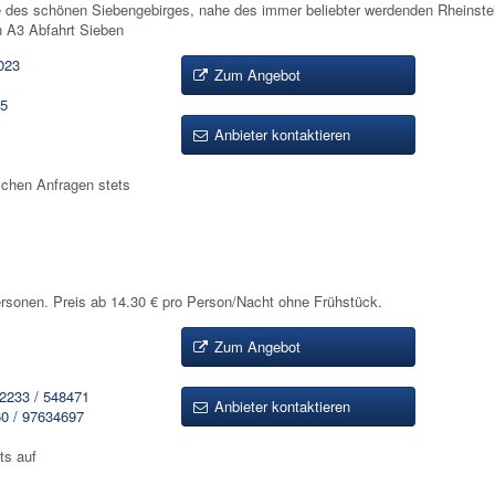
e des schönen Siebengebirges, nahe des immer beliebter werdenden Rheinstei
n A3 Abfahrt Sieben
023
Zum Angebot
75
Anbieter kontaktieren
ischen Anfragen stets
sonen. Preis ab 14.30 € pro Person/Nacht ohne Frühstück.
Zum Angebot
2233 / 548471
Anbieter kontaktieren
0 / 97634697
ts auf