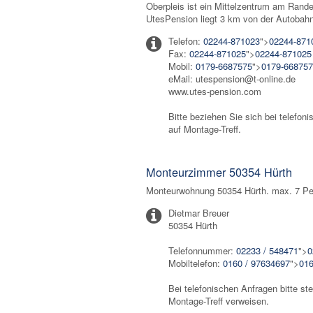
Oberpleis ist ein Mittelzentrum am Rand
UtesPension liegt 3 km von der Autobah
Telefon:
02244-871023
">
02244-871
Fax:
02244-871025
">
02244-871025
Mobil:
0179-6687575
">
0179-66875
eMail: utespension@t-online.de
www.utes-pension.com
Bitte beziehen Sie sich bei telefon
auf Montage-Treff.
Monteurzimmer 50354 Hürth
Monteurwohnung 50354 Hürth. max. 7 Per
Dietmar Breuer
50354 Hürth
Telefonnummer:
02233 / 548471
">
0
Mobiltelefon:
0160 / 97634697
">
016
Bei telefonischen Anfragen bitte ste
Montage-Treff verweisen.