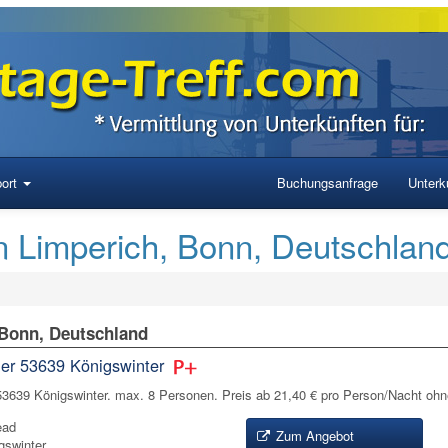
ort
Buchungsanfrage
Unterku
 Limperich, Bonn, Deutschlan
 Bonn, Deutschland
r 53639 Königswinter
3639 Königswinter. max. 8 Personen. Preis ab 21,40 € pro Person/Nacht ohn
ead
Zum Angebot
gswinter