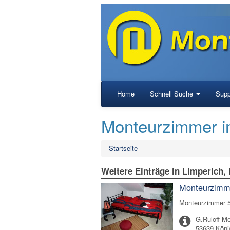
Home
Schnell Suche
Supp
Monteurzimmer in
Startseite
Weitere Einträge in Limperich,
Monteurzimme
Monteurzimmer 5
G.Ruloff-M
53639 Köni