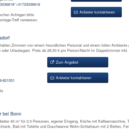
3036619
">
01733036619
Anbieter kontaktieren
ischen Anfragen bitte
ontage-Treff verweisen.
sdorf
ortablen Zimmern von einem freundlichen Personal und einem tollen Ambiente
e oder Urlaubsgast. Preis ab 28,50 € pro Person/Nacht im Doppelzimmer inkl.
Zum Angebot
Anbieter kontaktieren
8-621531
ts
r bei Bonn
iter 40 m² für 2-3 Personen, eigener Eingang. Küche mit Kaffeemaschine, T
rschrank, Bad mit Toilette und Duschwanne Wohn-Schlafraum mit 2 Betten, Fer